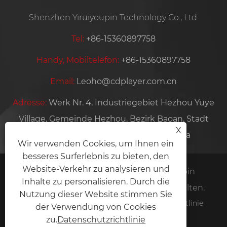
Shenzhen Yiruiyoupin Technology Co., Ltd.
Tel:
+86-15360897758
Handy, Mobiltelefon:
+86-15360897758
Email:
Leoho@cdplayer.com.cn
Adresse:
Werk Nr. 4, Industriegebiet Hezhou Yuye
Village, Gemeinde Hezhou, Bezirk Baoan, Stadt
X
Shenzhen, Provinz Guangdong, China
Wir verwenden Cookies, um Ihnen ein
besseres Surferlebnis zu bieten, den
Website-Verkehr zu analysieren und
Copyright © 2026 Shenzhen Yiruiyoupin
Inhalte zu personalisieren. Durch die
Technology Co., Ltd. Alle Rechte vorbehalten.
Nutzung dieser Website stimmen Sie
Links
Sitemap
RSS
XML
Datenschutzrichtlinie
der Verwendung von Cookies
zu.
Datenschutzrichtlinie