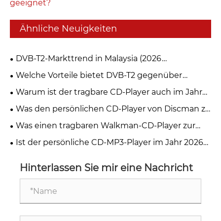
geeignet?
Ähnliche Neuigkeiten
DVB-T2-Markttrend in Malaysia (2026
myFreeview / MYTV)
Welche Vorteile bietet DVB-T2 gegenüber
anderen digitalen TV-Standards?
Warum ist der tragbare CD-Player auch im Jahr
2026 immer noch die erste Wahl für
Was den persönlichen CD-Player von Discman zu
Musikliebhaber?
einem Muss für Musikliebhaber macht
Was einen tragbaren Walkman-CD-Player zur
besten Option für Musikliebhaber macht
Ist der persönliche CD-MP3-Player im Jahr 2026
noch relevant?
Hinterlassen Sie mir eine Nachricht