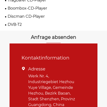
Tragbarer CD-Player
Boombox-CD-Player
Discman CD-Player
DVB-T2
Anfrage absenden
Kontaktinformation
Adresse

Werk Nr. 4,
Industriegebiet Hezhou
Yuye Village, Gemeinde
Hezhou, Bezirk Baoan,
Stadt Shenzhen, Provinz
Guangdong, China