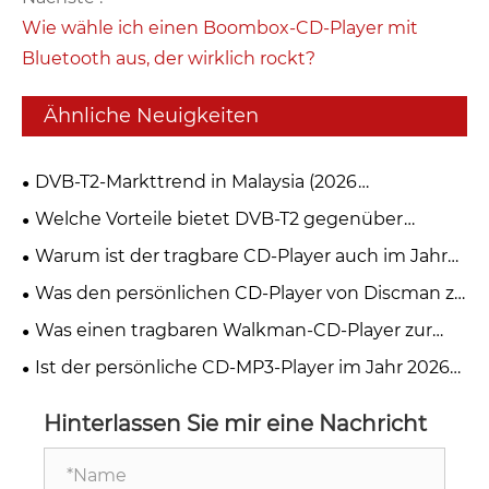
Wie wähle ich einen Boombox-CD-Player mit
Bluetooth aus, der wirklich rockt?
Ähnliche Neuigkeiten
DVB-T2-Markttrend in Malaysia (2026
myFreeview / MYTV)
Welche Vorteile bietet DVB-T2 gegenüber
anderen digitalen TV-Standards?
Warum ist der tragbare CD-Player auch im Jahr
2026 immer noch die erste Wahl für
Was den persönlichen CD-Player von Discman zu
Musikliebhaber?
einem Muss für Musikliebhaber macht
Was einen tragbaren Walkman-CD-Player zur
besten Option für Musikliebhaber macht
Ist der persönliche CD-MP3-Player im Jahr 2026
noch relevant?
Hinterlassen Sie mir eine Nachricht