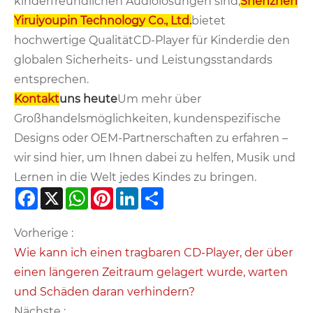
kinderfreundlichen Audiolösungen sind,
Shenzhen
Yiruiyoupin Technology Co., Ltd.
bietet
hochwertige Qualität
CD-Player für Kinder
die den
globalen Sicherheits- und Leistungsstandards
entsprechen.
Kontakt
uns heute
Um mehr über
Großhandelsmöglichkeiten, kundenspezifische
Designs oder OEM-Partnerschaften zu erfahren –
wir sind hier, um Ihnen dabei zu helfen, Musik und
Lernen in die Welt jedes Kindes zu bringen.
Facebook
X
WhatsApp
Pinterest
LinkedIn
Share
Vorherige :
Wie kann ich einen tragbaren CD-Player, der über
einen längeren Zeitraum gelagert wurde, warten
und Schäden daran verhindern?
Nächste :