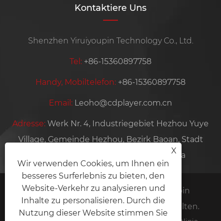
Kontaktiere Uns
Shenzhen Yiruiyoupin Technology Co., Ltd.
Tel:
+86-15360897758
Handy, Mobiltelefon:
+86-15360897758
Email:
Leoho@cdplayer.com.cn
Adresse:
Werk Nr. 4, Industriegebiet Hezhou Yuye
Village, Gemeinde Hezhou, Bezirk Baoan, Stadt
X
Shenzhen, Provinz Guangdong, China
Wir verwenden Cookies, um Ihnen ein
besseres Surferlebnis zu bieten, den
Website-Verkehr zu analysieren und
Copyright © 2026 Shenzhen Yiruiyoupin
Inhalte zu personalisieren. Durch die
Technology Co., Ltd. Alle Rechte vorbehalten.
Nutzung dieser Website stimmen Sie