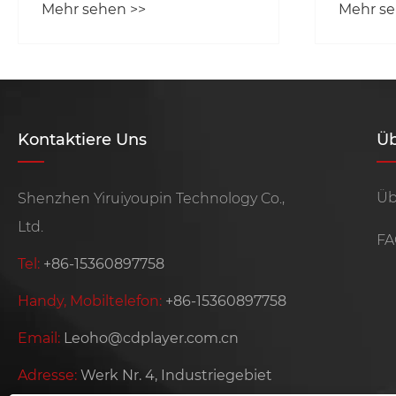
Mehr sehen >>
Mehr se
auf die Klangqualität
Zeital
wählerisch sind?
kluge 
Kontaktiere Uns
Üb
Üb
Shenzhen Yiruiyoupin Technology Co.,
Ltd.
FA
Tel:
+86-15360897758
Handy, Mobiltelefon:
+86-15360897758
Email:
Leoho@cdplayer.com.cn
Adresse:
Werk Nr. 4, Industriegebiet