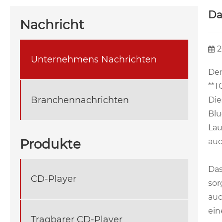
Da
Nachricht
2
Unternehmens Nachrichten
Der
**
Branchennachrichten
Die
Blu
Lau
Produkte
auc
Das
CD-Player
sor
auc
ein
Tragbarer CD-Player