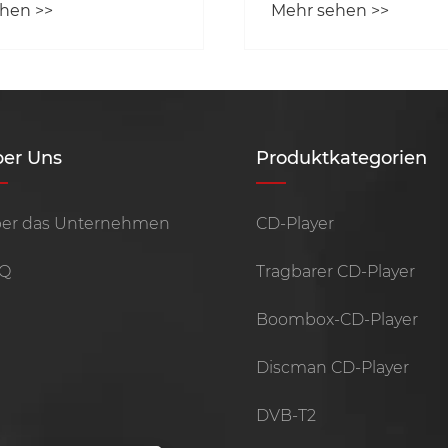
hen >>
Mehr sehen >>
ter immer noch eine
Zeitraum gelagert 
Wahl?
warten und Schäd
daran verhindern?
er Uns
Produktkategorien
er das Unternehmen
CD-Player
Q
Tragbarer CD-Player
Boombox-CD-Player
Discman CD-Player
DVB-T2