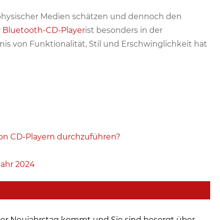
e physischer Medien schätzen und dennoch den
r Bluetooth-CD-Player
ist besonders in der
s von Funktionalität, Stil und Erschwinglichkeit hat
 von CD-Playern durchzuführen?
Jahr 2024
er Neujahrstag kommt und Sie sind besorgt über