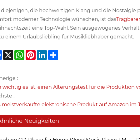
 diejenigen, die hochwertigen Klang und die Nostalgi
fort moderner Technologie wünschen, ist das
Tragbare
hnachtszeit eine Top-Wahl. Sein ausgewogenes Verhältni
zu einem Urlaubsliebling für Musikliebhaber gemacht.
Facebook
X
WhatsApp
Pinterest
LinkedIn
Share
herige :
 wichtig es ist, einen Alterungstest für die Produktion
hste :
 meistverkaufte elektronische Produkt auf Amazon im 
Ähnliche Neuigkeiten
ragbare CD-Player für Home Wood Music Player FM
D