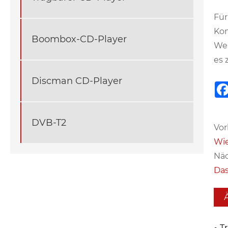
Für
Kom
Boombox-CD-Player
Wei
es 
Discman CD-Player
DVB-T2
Vor
Wie
Näc
Das
T