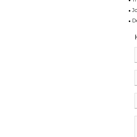
Rad
J
Fe
tra
D