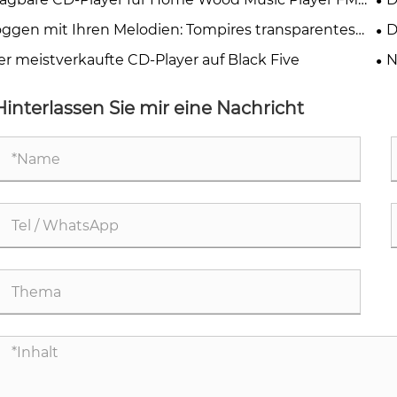
io für hauswirumwirtschaftliche und
Ne
oggen mit Ihren Melodien: Tompires transparentes
D
rnbedienungs-Walnuss-Brown
gbares CD -Player
20
er meistverkaufte CD-Player auf Black Five
N
Hinterlassen Sie mir eine Nachricht