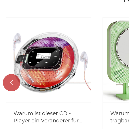

Warum ist dieser CD -
Warum 
Player ein Veränderer für
tragba
diejenigen, die in Bezug
digita