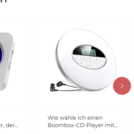

Wie wähle ich einen
r, der
Boombox-CD-Player mit
n
Bluetooth aus, der wirklich