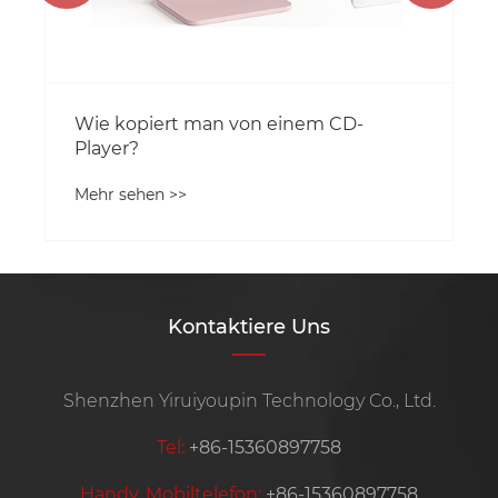
Wie kopiert man von einem CD-
Player?
Mehr sehen >>
Kontaktiere Uns
Shenzhen Yiruiyoupin Technology Co., Ltd.
Tel:
+86-15360897758
Handy, Mobiltelefon:
+86-15360897758