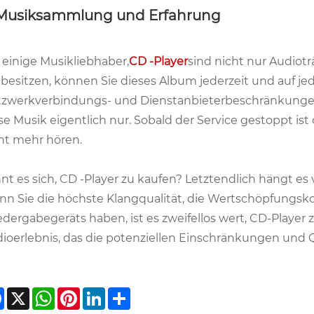
 Musiksammlung und Erfahrung
 einige Musikliebhaber,
CD -Player
sind nicht nur Audiot
besitzen, können Sie dieses Album jederzeit und auf je
zwerkverbindungs- und Dienstanbieterbeschränkungen
se Musik eigentlich nur. Sobald der Service gestoppt ist 
ht mehr hören.
nt es sich, CD -Player zu kaufen? Letztendlich hängt es
n Sie die höchste Klangqualität, die Wertschöpfungsko
dergabegeräts haben, ist es zweifellos wert, CD-Player zu
ioerlebnis, das die potenziellen Einschränkungen und
Facebook
X
WhatsApp
Pinterest
LinkedIn
Share