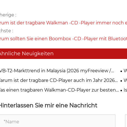
herige :
um ist der tragbare Walkman -CD -Player immer noch ei
hste :
um sollten Sie einen Boombox -CD -Player mit Blueto
Ähnliche Neuigkeiten
VB-T2-Markttrend in Malaysia (2026 myFreeview /
W
TV)
di
arum ist der tragbare CD-Player auch im Jahr 2026
W
er noch die erste Wahl für Musikliebhaber?
ei
as einen tragbaren Walkman-CD-Player zur besten
I
ion für Musikliebhaber macht
re
Hinterlassen Sie mir eine Nachricht