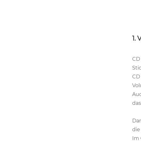
1.
CD 
Sti
CD 
Vol
Aud
das
Dar
die
Im 