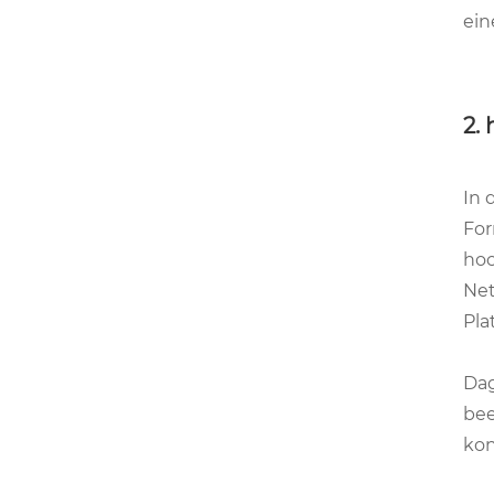
ein
2.
In 
For
hoc
Net
Pla
Dag
bee
kon