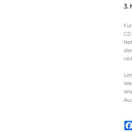
3.
Für
CD 
Net
die
nic
Loh
Wen
Wie
Aud