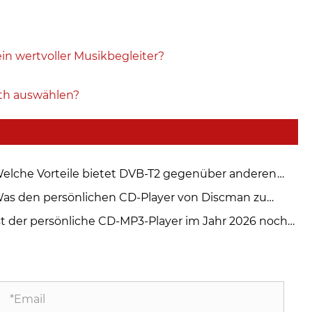
n wertvoller Musikbegleiter?
oth auswählen?
elche Vorteile bietet DVB-T2 gegenüber anderen
gitalen TV-Standards?
as den persönlichen CD-Player von Discman zu
nem Muss für Musikliebhaber macht
st der persönliche CD-MP3-Player im Jahr 2026 noch
levant?