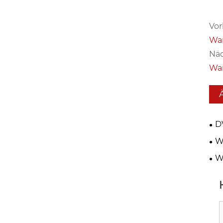
Vor
War
Näc
War
D
MY
W
imm
W
Opt