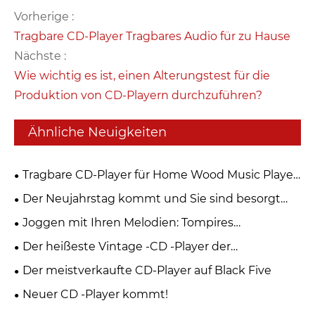
Vorherige :
Tragbare CD-Player Tragbares Audio für zu Hause
Nächste :
Wie wichtig es ist, einen Alterungstest für die
Produktion von CD-Playern durchzuführen?
Ähnliche Neuigkeiten
Tragbare CD-Player für Home Wood Music Player
FM Radio für hauswirumwirtschaftliche und
Der Neujahrstag kommt und Sie sind besorgt
Fernbedienungs-Walnuss-Brown
über Neujahrsgeschenke？
Joggen mit Ihren Melodien: Tompires
transparentes tragbares CD -Player
Der heißeste Vintage -CD -Player der
Weihnachtszeit 2024
Der meistverkaufte CD-Player auf Black Five
Neuer CD -Player kommt!