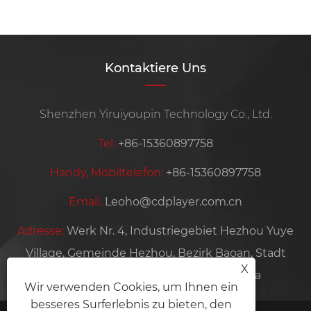
Kontaktiere Uns
Shenzhen Yiruiyoupin Technology Co., Ltd.
Tel:
+86-15360897758
Handy, Mobiltelefon:
+86-15360897758
Email:
Leoho@cdplayer.com.cn
Adresse:
Werk Nr. 4, Industriegebiet Hezhou Yuye
Village, Gemeinde Hezhou, Bezirk Baoan, Stadt
X
Shenzhen, Provinz Guangdong, China
Wir verwenden Cookies, um Ihnen ein
besseres Surferlebnis zu bieten, den