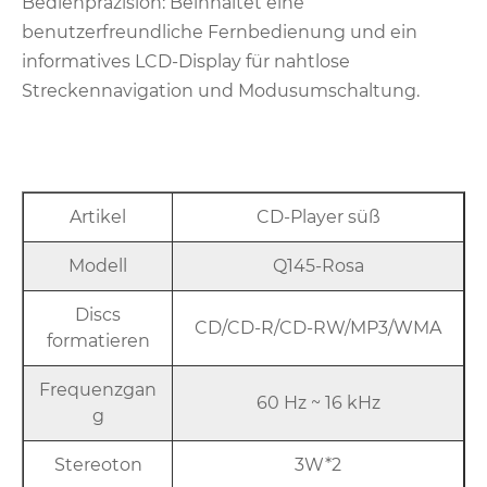
Bedienpräzision: Beinhaltet eine
benutzerfreundliche Fernbedienung und ein
informatives LCD-Display für nahtlose
Streckennavigation und Modusumschaltung.
Artikel
CD-Player süß
Modell
Q145-Rosa
Discs
CD/CD-R/CD-RW/MP3/WMA
formatieren
Frequenzgan
60 Hz ~ 16 kHz
g
Stereoton
3W*2